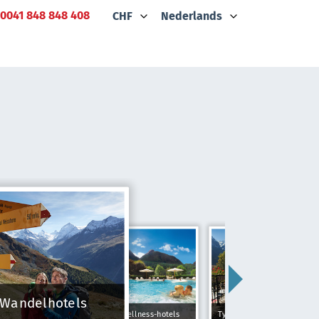
0041 848 848 408
CHF
Nederlands
Wandelhotels
Wellness-hotels
Typically Swiss Hotels