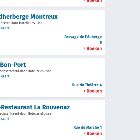
Boeken
dherberge Montreux
ificeerd door HotellerieSuisse
x
kaart
Passage de l'Auberge
8
Boeken
 Bon-Port
eclassificeerd door HotellerieSuisse
x
kaart
Rue du Théâtre 4
Boeken
-Restaurant La Rouvenaz
eclassificeerd door HotellerieSuisse
x
kaart
Rue du Marché 1
Boeken