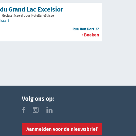
 du Grand Lac Excelsior
Geclassificeerd door HotellerieSuisse
x
kaart
Rue Bon Port 27
Boeken
Volg ons op:
f
i
l
Aanmelden voor de nieuwsbrief