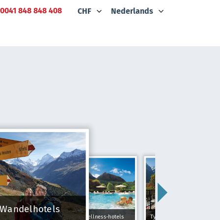
0041 848 848 408
CHF
Nederlands
Wandelhotels
Wellness-hotels
Typically Swiss Hotels