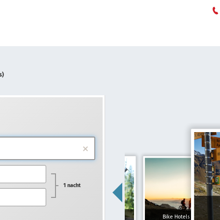
s)
1 nacht
Gezinshotels
Bike Hotels