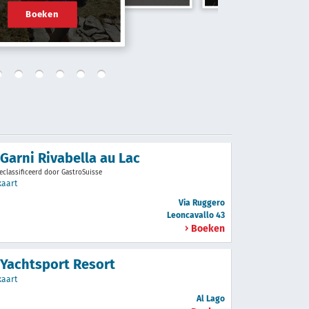
Boeken
 Garni Rivabella au Lac
eclassificeerd door GastroSuisse
kaart
Via Ruggero
Leoncavallo 43
Boeken
 Yachtsport Resort
kaart
Al Lago