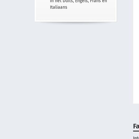
In het Duits, Engels, Frans en
Italiaans
Fa
In