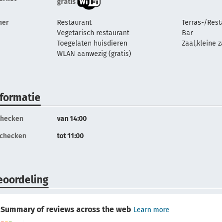
gratis
her
Restaurant
Terras-/Rest
Vegetarisch restaurant
Bar
Toegelaten huisdieren
Zaal,kleine 
WLAN aanwezig (gratis)
nformatie
checken
van 14:00
tchecken
tot 11:00
eoordeling
Summary of reviews across the web
Learn more