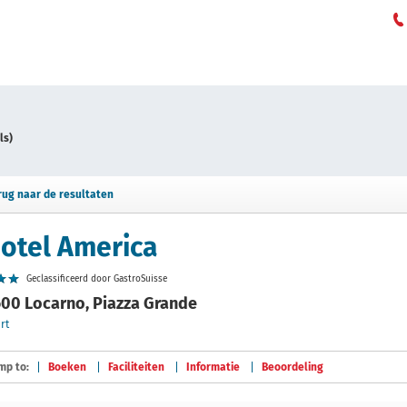
ls)
rug naar de resultaten
otel America
Geclassificeerd door GastroSuisse
00 Locarno, Piazza Grande
rt
mp to:
Boeken
Faciliteiten
Informatie
Beoordeling