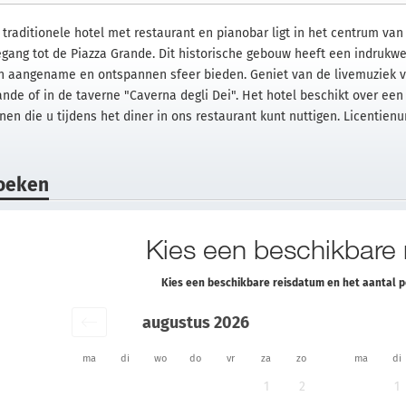
t traditionele hotel met restaurant en pianobar ligt in het centrum va
egang tot de Piazza Grande. Dit historische gebouw heeft een indrukwe
n aangename en ontspannen sfeer bieden. Geniet van de livemuziek van 
ande of in de taverne "Caverna degli Dei". Het hotel beschikt over een
jnen die u tijdens het diner in ons restaurant kunt nuttigen. Licentien
oeken
Kies een beschikbare
Kies een beschikbare reisdatum en het aantal 
augustus 2026
ma
di
wo
do
vr
za
zo
ma
di
1
2
1