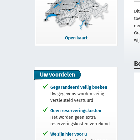
Di
to
ee
Gr
Open kaart
wi
B
Uw voordelen
Gegarandeerd veilig boeken
Uw gegevens worden veilig
versleuteld verstuurd
Geen reserveringskosten
Het worden geen extra
reserveringskosten verrekend
We zijn hier voor u