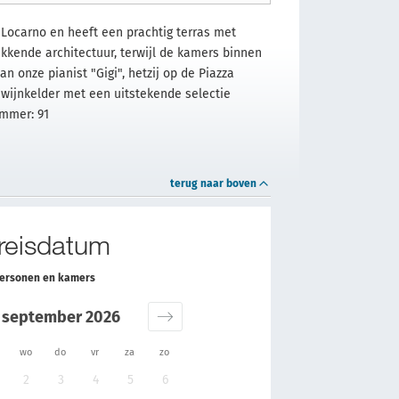
n Locarno en heeft een prachtig terras met
kkende architectuur, terwijl de kamers binnen
onze pianist "Gigi", hetzij op de Piazza
 wijnkelder met een uitstekende selectie
ummer: 91
terug naar boven
 reisdatum
personen en kamers
september 2026
wo
do
vr
za
zo
2
3
4
5
6