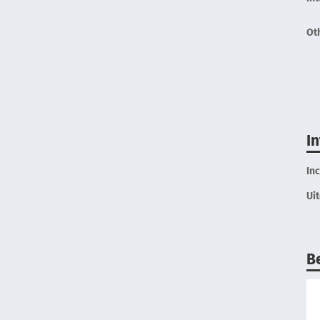
Ot
I
In
Ui
B