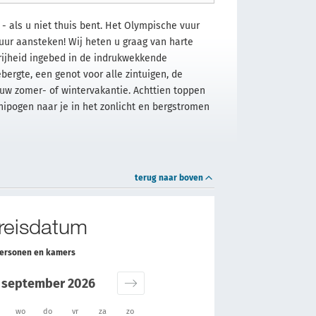
- als u niet thuis bent. Het Olympische vuur
uur aansteken! Wij heten u graag van harte
vrijheid ingebed in de indrukwekkende
rgte, een genot voor alle zintuigen, de
 uw zomer- of wintervakantie. Achttien toppen
knipogen naar je in het zonlicht en bergstromen
terug naar boven
 reisdatum
personen en kamers
september 2026
wo
do
vr
za
zo