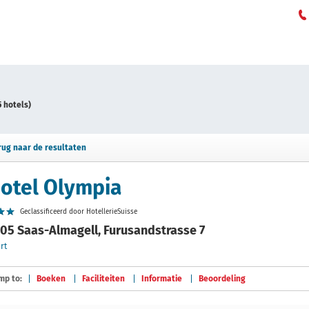
5 hotels)
rug naar de resultaten
otel Olympia
Geclassificeerd door HotellerieSuisse
05 Saas-Almagell, Furusandstrasse 7
rt
mp to:
Boeken
Faciliteiten
Informatie
Beoordeling