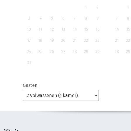
1
2
1
3
4
5
6
7
8
9
7
8
10
11
12
13
14
15
16
14
15
17
18
19
20
21
22
23
21
22
24
25
26
27
28
29
30
28
29
31
Gasten: