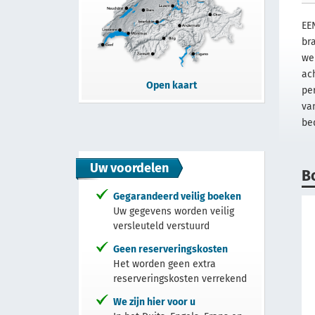
EE
br
we
ac
Open kaart
pe
va
be
Uw voordelen
B
Gegarandeerd veilig boeken
Uw gegevens worden veilig
versleuteld verstuurd
Geen reserveringskosten
Het worden geen extra
reserveringskosten verrekend
We zijn hier voor u