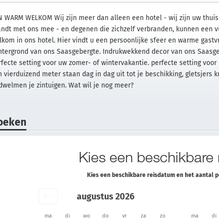
N WARM WELKOM Wij zijn meer dan alleen een hotel - wij zijn uw thuis 
andt met ons mee - en degenen die zichzelf verbranden, kunnen een v
lkom in ons hotel. Hier vindt u een persoonlijke sfeer en warme gast
htergrond van ons Saasgebergte. Indrukwekkend decor van ons Saasgebe
rfecte setting voor uw zomer- of wintervakantie. perfecte setting voor
n vierduizend meter staan dag in dag uit tot je beschikking, gletsjers 
dwelmen je zintuigen. Wat wil je nog meer?
oeken
Kies een beschikbare
Kies een beschikbare reisdatum en het aantal 
augustus 2026
ma
di
wo
do
vr
za
zo
ma
di