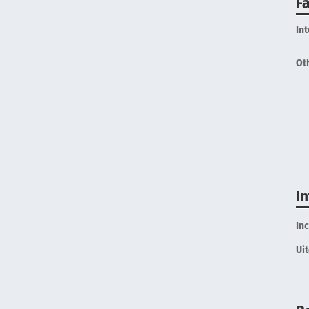
Fa
In
Ot
I
In
Ui