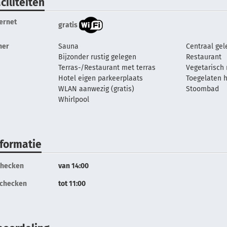
ciliteiten
ternet
gratis
her
Sauna
Centraal ge
Bijzonder rustig gelegen
Restaurant
Terras-/Restaurant met terras
Vegetarisch 
Hotel eigen parkeerplaats
Toegelaten 
WLAN aanwezig (gratis)
Stoombad
Whirlpool
nformatie
checken
van 14:00
tchecken
tot 11:00