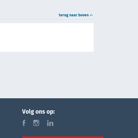
terug naar boven
Volg ons op:
f
i
l