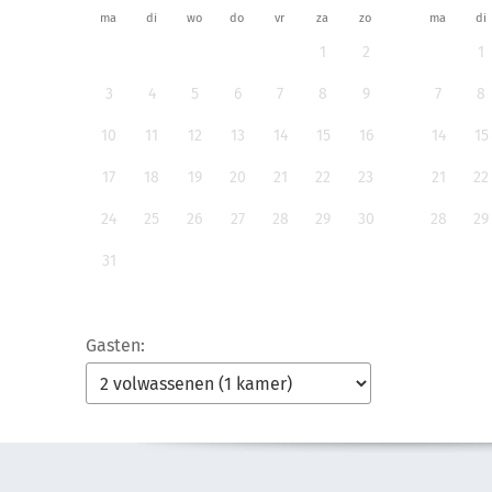
ma
di
wo
do
vr
za
zo
ma
di
1
2
1
3
4
5
6
7
8
9
7
8
10
11
12
13
14
15
16
14
15
17
18
19
20
21
22
23
21
22
24
25
26
27
28
29
30
28
29
31
Gasten: