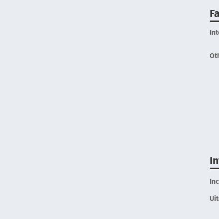
Fa
In
Ot
I
In
Ui