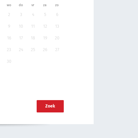
wo
do
vr
za
zo
2
3
4
5
6
9
10
11
12
13
16
17
18
19
20
23
24
25
26
27
30
Zoek