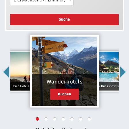
Suche
Wanderhotels
Bike Hotels
Wellnesshotels
Buchen