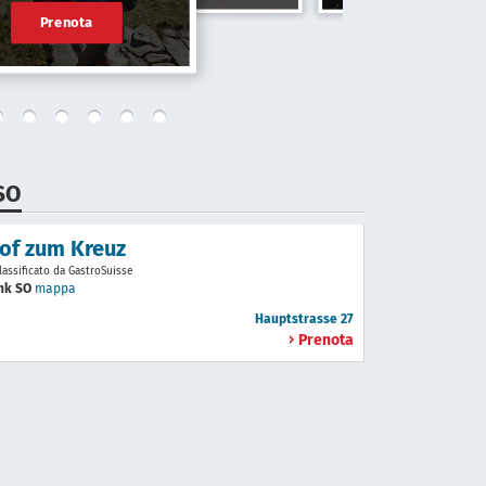
Prenota
SO
of zum Kreuz
lassificato da GastroSuisse
nk SO
mappa
Hauptstrasse 27
Prenota