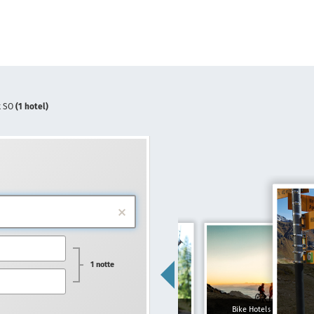
k SO
(1 hotel)
1 notte
Hotel per famiglie
Bike Hotels