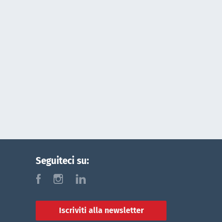
Seguiteci su:
f
i
l
Iscriviti alla newsletter