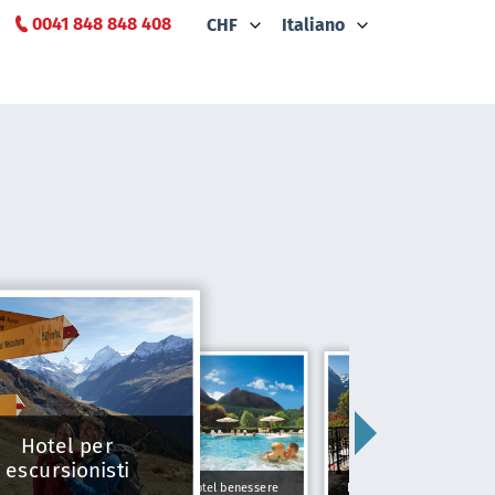
0041 848 848 408
CHF
Italiano
Hotel per
escursionisti
Hotel benessere
Hotel Tipici Svizzeri