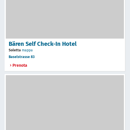
Bären Self Check-In Hotel
Soletta
mappa
Baselstrasse 83
Prenota