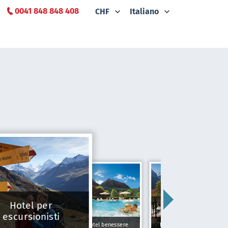
0041 848 848 408
CHF
Italiano
Hotel per
escursionisti
Hotel benessere
Hotel Tipici Svizzeri