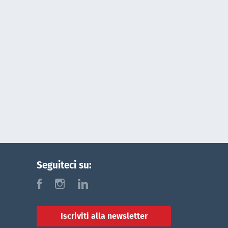
Seguiteci su:
f
i
l
Iscriviti alla newsletter